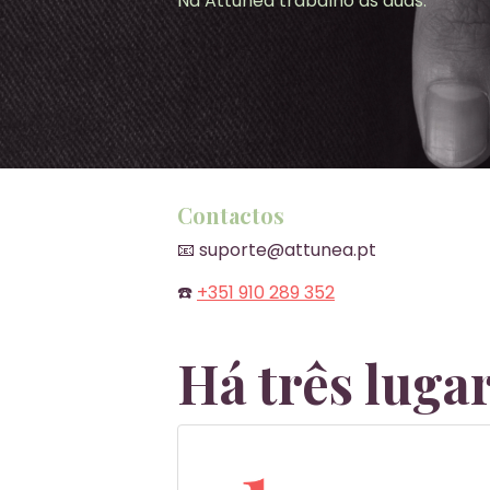
Na Attunea trabalho as duas.
Contactos
📧 suporte@attunea.pt
☎️
+351 910 289 352
Há três luga