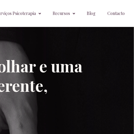
rviços Psicoterapia
Recursos
Blog
Contacto
olhar e uma
erente,