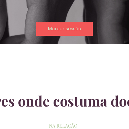
Marcar sessão
res onde costuma doe
NA RELAÇÃO