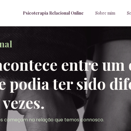
Psicoterapia Relacional Online
Sobre mim
Se
nal
acontece entre um 
 podia ter sido dif
vezes.
ros começam na relação que temos connosco.