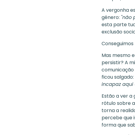
A vergonha e
género:
"não 
esta parte tu
exclusão socia
Conseguimos p
Mas mesmo em 
persistir? A m
comunicação n
ficou salgado:
incapaz aqui
Estão a ver a
rótulo sobre 
torna a reali
percebe que i
forma que sab