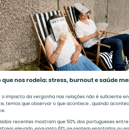
 que nos rodeia: stress, burnout e saúde m
 impacto da vergonha nas relações não é suficiente e
te, temos que observar o que acontece , quando aconte
ce.
dados recentes mostram que 50% dos portugueses entre o
stress elevado, enquanto 61% se sentem esgotados ou em