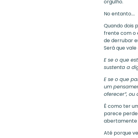
orgulho.
No entanto....
Quando dois p
frente com o 
de derrubar e
Será que vale
E se o que es
sustenta a d
E se o que pa
um pensament
oferecer”, ou 
É como ter u
parece perder
abertamente d
Até porque ve