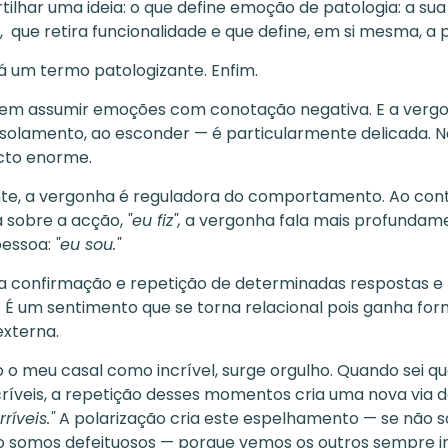
tilhar uma ideia: o que define emoção de patologia: a sua
, que retira funcionalidade e que define, em si mesma, a 
já um termo patologizante. Enfim.
em assumir emoções com conotação negativa. E a verg
isolamento, ao esconder — é particularmente delicada. N
to enorme.
e, a vergonha é reguladora do comportamento. Ao cont
la sobre a acção,
"eu fiz",
a vergonha fala mais profundam
pessoa:
"eu sou."
a confirmação e repetição de determinadas respostas e
É um sentimento que se torna relacional pois ganha fo
xterna.
 o meu casal como incrível, surge orgulho. Quando sei q
ríveis, a repetição desses momentos cria uma nova via d
ríveis."
A polarização cria este espelhamento — se não s
 somos defeituosos — porque vemos os outros sempre in