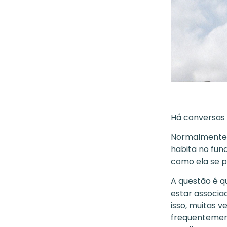
Há conversas 
Normalmente e
habita no fun
como ela se 
A questão é 
estar associad
isso, muitas v
frequentemen