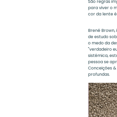
São regras im
para viver o 
cor da lente 
Brené Brown, 
de estudo sob
o medo da des
"verdadeiro e
sistémica, es
pessoa se apr
Conceições & 
profundas.