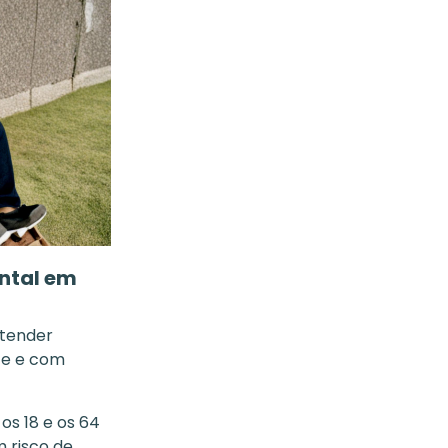
ental em
ntender
ce e com
s 18 e os 64
 risco de