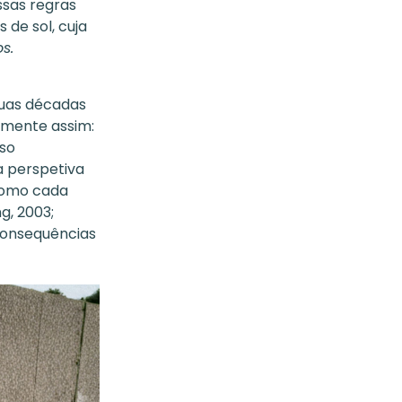
ssas regras
 de sol, cuja
s.
duas décadas
amente assim:
sso
a perspetiva
 como cada
g, 2003;
 consequências