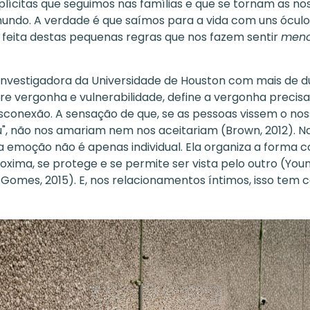
plícitas que seguimos nas famílias e que se tornam as no
mundo. A verdade é que saímos para a vida com uns óculos
é feita destas pequenas regras que nos fazem sentir
meno
investigadora da Universidade de Houston com mais de 
re vergonha e vulnerabilidade, define a vergonha precis
conexão. A sensação de que, se as pessoas vissem o no
u", não nos amariam nem nos aceitariam (Brown, 2012). N
ta emoção não é apenas individual. Ela organiza a forma
oxima, se protege e se permite ser vista pelo outro (Youn
Gomes, 2015). E, nos relacionamentos íntimos, isso tem