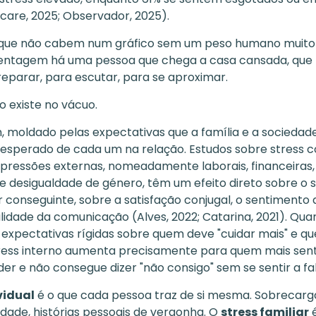
care, 2025; Observador, 2025).
que não cabem num gráfico sem um peso humano muito s
entagem há uma pessoa que chega a casa cansada, que
reparar, para escutar, para se aproximar.
o existe no vácuo.
, moldado pelas expectativas que a família e a socieda
 esperado de cada um na relação. Estudos sobre stress c
ressões externas, nomeadamente laborais, financeiras,
 de desigualdade de género, têm um efeito direto sobre o 
r conseguinte, sobre a satisfação conjugal, o sentimento 
lidade da comunicação (Alves, 2022; Catarina, 2021). Qua
 expectativas rígidas sobre quem deve "cuidar mais" e qu
stress interno aumenta precisamente para quem mais sen
er e não consegue dizer "não consigo" sem se sentir a fa
vidual
é o que cada pessoa traz de si mesma. Sobrecarga
edade, histórias pessoais de vergonha. O
stress familiar
é