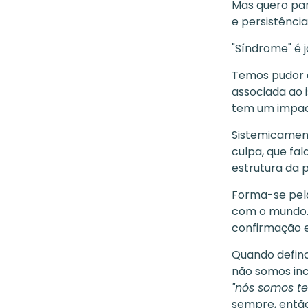
Mas quero par
e persistência
"Síndrome" é 
Temos pudor 
associada ao 
tem um impac
Sistemicament
culpa, que fa
estrutura da 
Forma-se pel
com o mundo. 
confirmação e
Quando defino
não somos inc
"nós somos ter
sempre, então