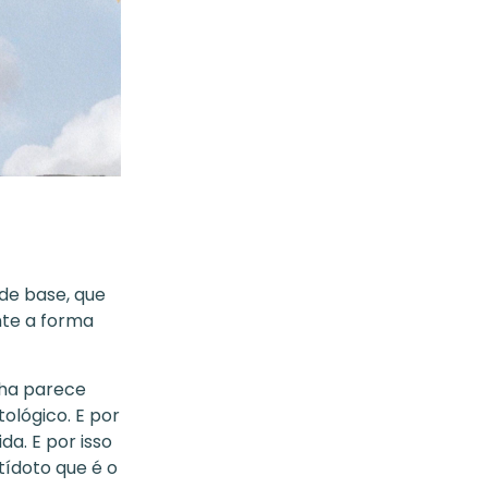
de base, que
nte a forma
nha parece
tológico. E por
da. E por isso
ídoto que é o