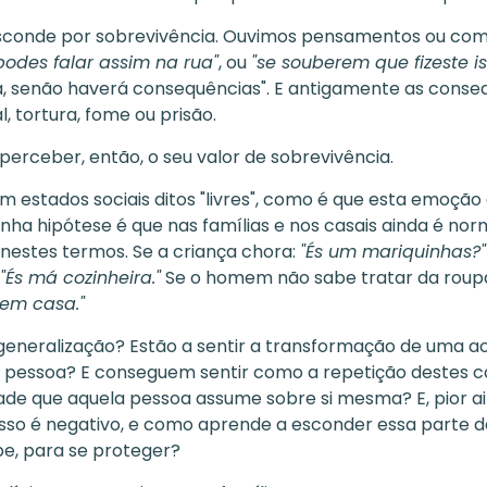
sconde por sobrevivência. Ouvimos pensamentos ou com
podes falar assim na rua"
, ou
"se souberem que fizeste ist
a, senão haverá consequências". E antigamente as cons
l, tortura, fome ou prisão.
erceber, então, o seu valor de sobrevivência.
estados sociais ditos "livres", como é que esta emoção 
inha hipótese é que nas famílias e nos casais ainda é nor
estes termos. Se a criança chora:
"És um mariquinhas?"
"És má cozinheira."
Se o homem não sabe tratar da roup
 em casa."
 generalização? Estão a sentir a transformação de uma 
a pessoa? E conseguem sentir como a repetição destes 
dade que aquela pessoa assume sobre si mesma? E, pior a
sso é negativo, e como aprende a esconder essa parte 
e, para se proteger?