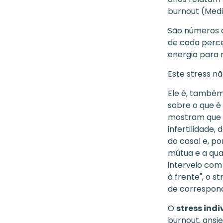
burnout (Medi
São números 
de cada perc
energia para 
Este stress nã
Ele é, também
sobre o que é
mostram que p
infertilidade,
do casal e, po
mútua e a qua
interveio com
à frente", o 
de correspond
O
stress indi
burnout, ansi