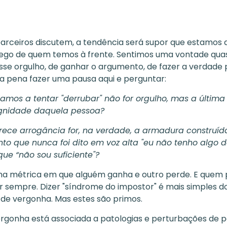
arceiros discutem, a tendência será supor que estamos a
ego de quem temos à frente. Sentimos uma vontade quase
sse orgulho, de ganhar o argumento, de fazer a verdade 
 a pena fazer uma pausa aqui e perguntar:
tamos a tentar "derrubar" não for orgulho, mas a última
ignidade daquela pessoa?
rece arrogância for, na verdade, a armadura construíd
o que nunca foi dito em voz alta
"eu não tenho algo 
que “não sou suficiente"
?
ma métrica em que alguém ganha e outro perde. E quem 
 sempre. Dizer "síndrome do impostor" é mais simples do
e vergonha. Mas estes são primos.
rgonha está associada a patologias e perturbações de p