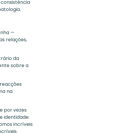
 consistência
patologia.
onha —
as relações,
rário da
ente sobre a
 reacções
rma na
ue por vezes
e identidade:
omos incríveis
críveis.