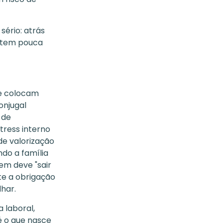
ério: atrás
 tem pouca
de colocam
onjugal
 de
stress interno
de valorização
ndo a família
em deve "sair
te a obrigação
lhar.
 laboral,
 o que nasce