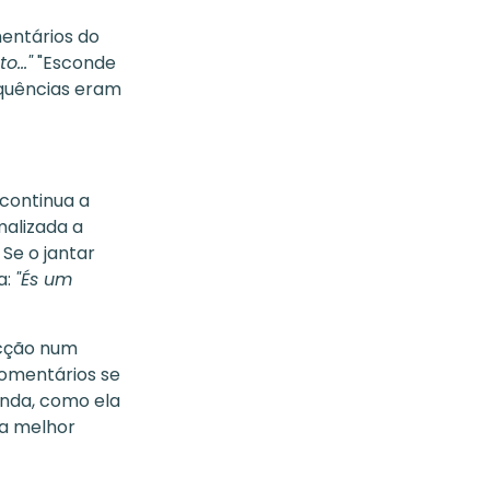
entários do
o..."
"Esconde
equências eram
continua a
malizada a
Se o jantar
a:
"És um
acção num
comentários se
inda, como ela
da melhor